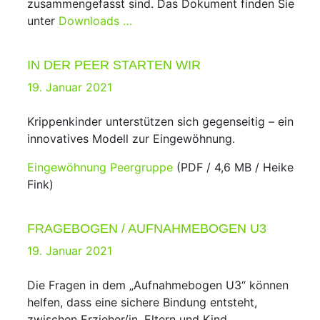
zusammengefasst sind. Das Dokument finden Sie
unter
Downloads …
IN DER PEER STARTEN WIR
Posted
19. Januar 2021
on
Krippenkinder unterstützen sich gegenseitig – ein
innovatives Modell zur Eingewöhnung.
Eingewöhnung Peergruppe
(PDF / 4,6 MB / Heike
Fink)
FRAGEBOGEN / AUFNAHMEBOGEN U3
Posted
19. Januar 2021
on
Die Fragen in dem „Aufnahmebogen U3“ können
helfen, dass eine sichere Bindung entsteht,
zwischen Erzieher/in, Eltern und Kind.