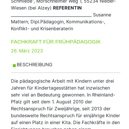
Schmiede“, Morschheimer Weg 1, 55234 Nieder-
Wiesen (bei Alzey)
REFERENTIN
________________________________________ Susanne
Mattern; Dipl.Pädagogin, Kommunikations-,
Konflikt- und Krisenberaterin
FACHKRAFT FÜR FRÜHPÄDAGOGIK
Posted
26. März 2023
on
BESCHREIBUNG
Die pädagogische Arbeit mit Kindern unter drei
Jahren für Kindertagesstätten hat inzwischen
sehr viel an Bedeutung gewonnen. In Rheinland-
Pfalz gilt seit dem 1. August 2010 der
Rechtsanspruch für Zweijährige, seit 2013 der
bundesweite Rechts­anspruch für einjährige Kinder
auf einen Platz in einer Kita. Die Fachkräfte in den